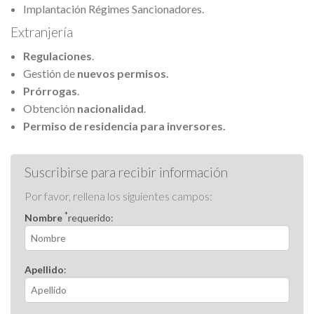
Implantación Régimes Sancionadores.
Extranjería
Regulaciones
.
Gestión de
nuevos permisos.
Prórrogas
.
Obtención
nacionalidad
.
Permiso de residencia para inversores.
Suscribirse para recibir información
Por favor, rellena los siguientes campos:
*
Nombre
requerido:
Apellido
: