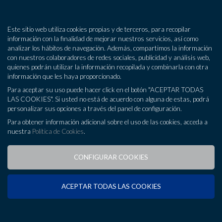
MENÚ
Este sitio web utiliza cookies propias y de terceros, para recopilar
información con la finalidad de mejorar nuestros servicios, así como
analizar los hábitos de navegación. Además, compartimos la información
Asesoría
con nuestros colaboradores de redes sociales, publicidad y análisis web,
quienes podrán utilizar la información recopilada y combinarla con otra
Consultoría
información que les haya proporcionado.
Para aceptar su uso puede hacer click en el botón "ACEPTAR TODAS
Tecnología y Desarrollo
LAS COOKIES". Si usted no está de acuerdo con alguna de estas, podrá
personalizar sus opciones a través del panel de configuración.
Oficinas
986 850 166
Para obtener información adicional sobre el uso de las cookies, acceda a
nuestra
Política de Cookies
.
Blog
CONFIGURAR COOKIES
a
Laboral
Desde 1989 ofrecemos soporte y
asesoramiento laboral
a
ACEPTAR TODAS LAS COOKIES
nuestros clientes con éxito contrastado.
Nuestra asesoría cubrirá cualquier aspecto del ámbito laboral