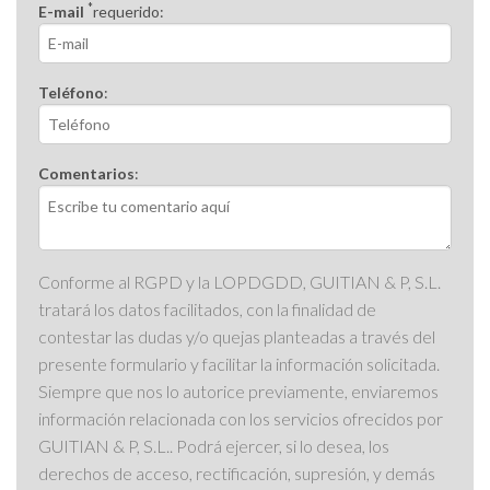
*
E-mail
requerido:
Teléfono
:
Comentarios
:
Conforme al RGPD y la LOPDGDD, GUITIAN & P, S.L.
tratará los datos facilitados, con la finalidad de
contestar las dudas y/o quejas planteadas a través del
presente formulario y facilitar la información solicitada.
Siempre que nos lo autorice previamente, enviaremos
información relacionada con los servicios ofrecidos por
GUITIAN & P, S.L.. Podrá ejercer, si lo desea, los
derechos de acceso, rectificación, supresión, y demás