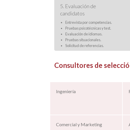
5. Evaluación de
candidatos
Entrevista por competencias.
Pruebas psicotécnicas y test.
Evaluación de idiomas.
Pruebas situacionales.
Solicitud de referencias.
Consultores de selección
Ingeniería
Comercial y Marketing