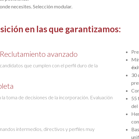
onde necesites. Selección modular.
osición en las que garantizamos:
Pre
. Reclutamiento avanzado
Mín
e candidatos que cumplen con el perfil duro de la
éxi
30 
pre
pleta
Com
n la toma de decisiones de la incorporación. Evaluación
55 
del 
Her
con
andos intermedios, directivos y perfiles muy
Bas
uni