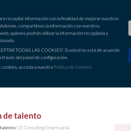
Asesoría
Consultoría
para recopilar información con la finalidad de mejorar nuestros
ón. Además, compartimos la información con nuestros
Fiscal - Contable
Abogados
 web, quienes podrán utilizar la información recopilada y
cionado.
Laboral
RRHH Integrales
 "ACEPTAR TODAS LAS COOKIES". Si usted no está de acuerdo
Outsourcing
Auditoría
 través del panel de configuración.
0 166
Jurídico - Mercantil
Corporate
s cookies, acceda a nuestra
Política de Cookies
.
Fundaciones y asociaciones
Consultoría Interna
Apoyo a emprendedores
Marketing online y 
Gestión de Comunidades
Executive Support
Gestoría con Calidad de Servicio
n de talento
Asesoramiento financiero | Clientes
 talento
CE Consulting Empresarial.