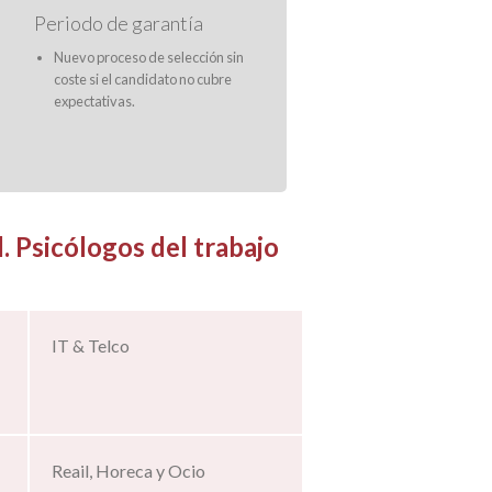
Periodo de garantía
Nuevo proceso de selección sin
coste si el candidato no cubre
expectativas.
. Psicólogos del trabajo
IT & Telco
Reail, Horeca y Ocio