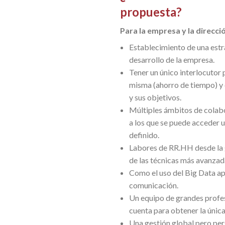
propuesta?
Para la empresa y la direcc
Establecimiento de una est
desarrollo de la empresa.
Tener un único interlocutor 
misma (ahorro de tiempo) y
y sus objetivos.
Múltiples ámbitos de colabo
a los que se puede acceder u
definido.
Labores de RR.HH desde la g
de las técnicas más avanzad
Como el uso del Big Data ap
comunicación.
Un equipo de grandes profesi
cuenta para obtener la única
Una gestión global pero per