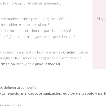
 la empresa con el talento adecuado.
Equipo Humano
E
terminados perfiles para tu organización?
Si qu
o han cubierto las expectativas?
 ti en buscar profesionales para la empresa?
uipos? ¿Contratar trabajadores en poco tiempo?
 la persona al puesto o la empresa, de
rotación
, costes
nergía en la búsqueda e integración a la empresa de
ormación
inicial y baja
productividad
.
e definen tu compañía.
e tu
negocio, mercado, organización, equipo de trabajo y perfi
as posiciones.