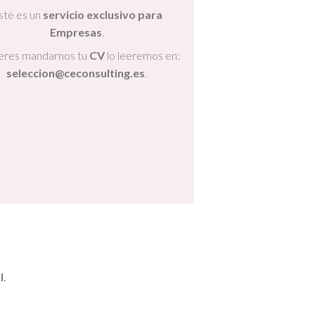
ste es un
servicio exclusivo para
Empresas
.
ieres mandarnos tu
CV
lo leeremos en:
seleccion@ceconsulting.es
.
l
.